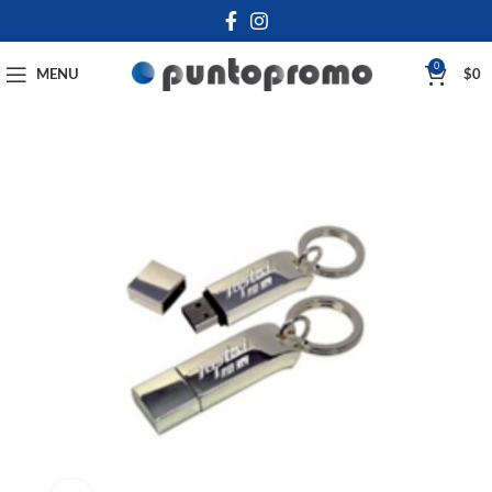
0
MENU
$
0