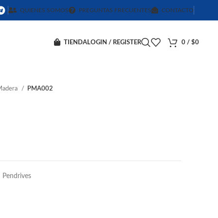
QUIENES SOMOS
PREGUNTAS FRECUENTES
CONTACTO
TIENDA
LOGIN / REGISTER
0
/
$
0
 Madera
PMA002
Pendrives