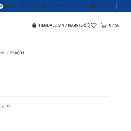
QUIENES SOMOS
PREGUNTAS FRECUENTES
CONTACTO
TIENDA
LOGIN / REGISTER
0
/
$
0
rds
PLA003
anyards