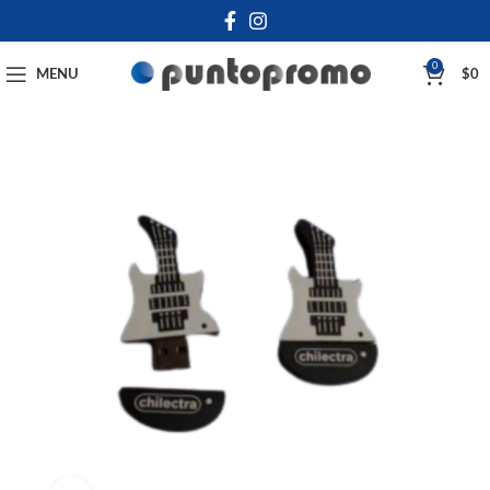
0
MENU
$
0