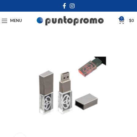
0
MENU
$
0