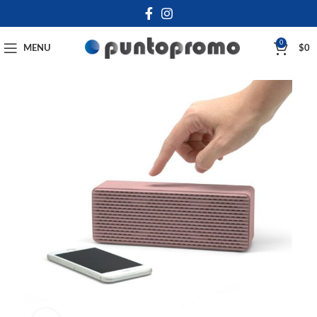
0
MENU
$
0