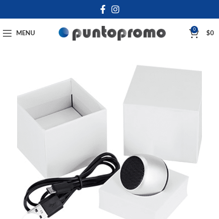
0
MENU
$
0