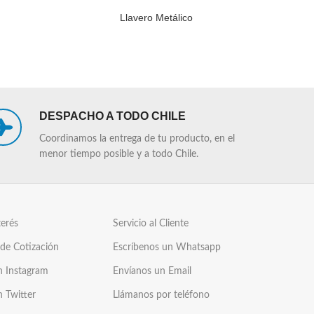
Llavero Metálico
Llave
LEER MÁS
LEER MÁS
DESPACHO A TODO CHILE
Coordinamos la entrega de tu producto, en el
menor tiempo posible y a todo Chile.
terés
Servicio al Cliente
 de Cotización
Escríbenos un Whatsapp
n Instagram
Envíanos un Email
n Twitter
Llámanos por teléfono