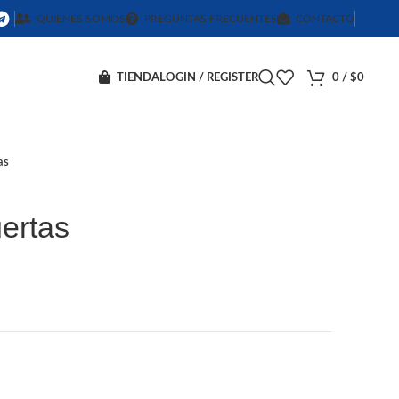
QUIENES SOMOS
PREGUNTAS FRECUENTES
CONTACTO
TIENDA
LOGIN / REGISTER
0
/
$
0
as
ertas