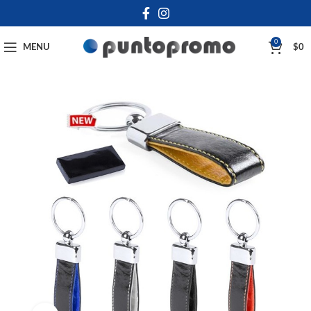
0
MENU
$
0