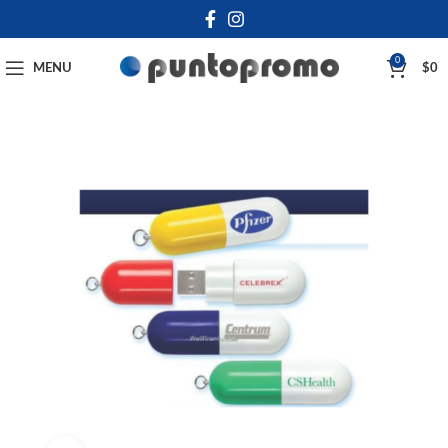
0
MENU
$
0