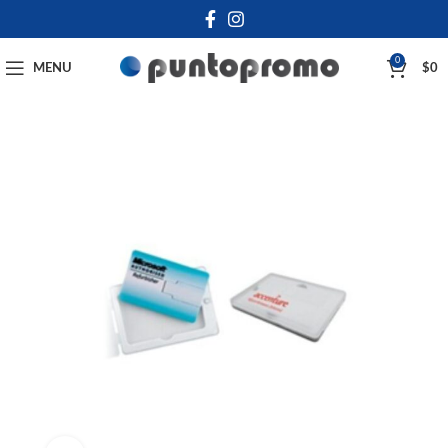
0
MENU
$
0