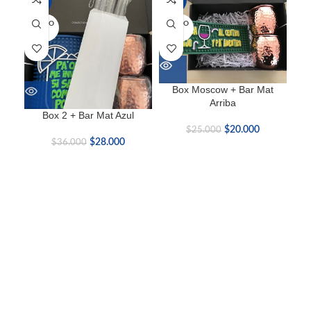
SOLD O
SOLD O
SOL
UT
UT
U
Box Moscow + Bar Mat
Arriba
Box 2 + Bar Mat Azul
B
$
20.000
$
25.000
$
28.000
$
36.000