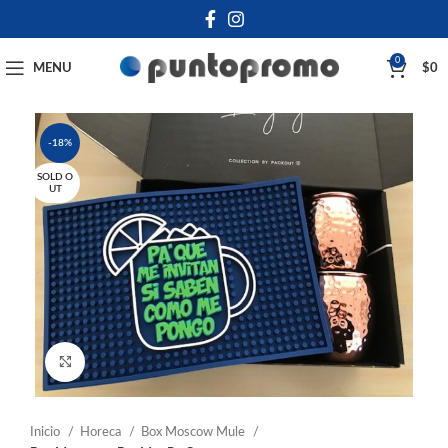
0
MENU
$
0
-18%
SOLD O
UT
Click to enlarge
Inicio
Horeca
Box Moscow Mule