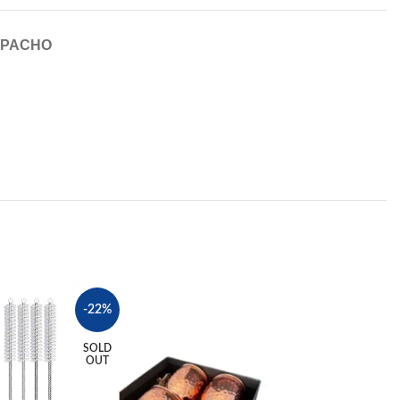
SPACHO
SOLD
-22%
OUT
SOLD
OUT