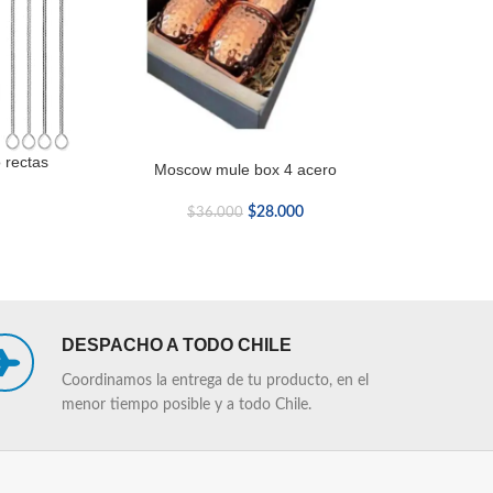
o rectas
Moscow mule box 4 acero
M
LEER MÁS
LEER MÁS
$
28.000
$
36.000
DESPACHO A TODO CHILE
Coordinamos la entrega de tu producto, en el
menor tiempo posible y a todo Chile.