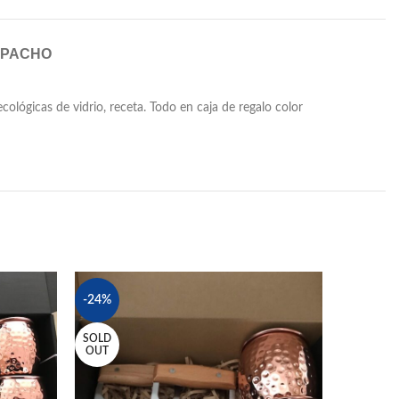
SPACHO
ógicas de vidrio, receta. Todo en caja de regalo color
SOLD
-24%
OUT
SOLD
OUT