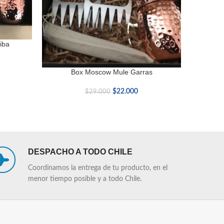
iba
Box Moscow Mule Garras
M
LEER MÁS
LEER MÁS
$
22.000
$
29.000
DESPACHO A TODO CHILE
Coordinamos la entrega de tu producto, en el
menor tiempo posible y a todo Chile.