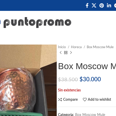
Inicio
Horeca
Box Moscow Mule
Box Moscow M
$
30.000
$
38.500
Sin existencias
Compare
Add to wishlist
Categoría:
Box Moscow Mule