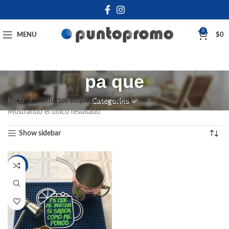
0
MENU
$
0
pa que
Inicio
Productos etiquetados “pa que”
Categories
Mostrando el único resultado
Show sidebar
-20%