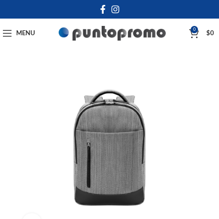
0
MENU
$
0