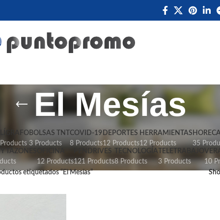
El Mesías
LÍGRAFO
BOLSAS TNT
COVID-19
DEPORTES
HERRAMIENTAS
HOREC
 Products
3 Products
8 Products
12 Products
12 Products
35 Produ
Y TAZONES
OFICINA
PENDRIVES
TECNOLOGÍA
TELETRABAJO
VER
ducts
12 Products
121 Products
8 Products
3 Products
10 P
ductos etiquetados “El Mesías”
Sh