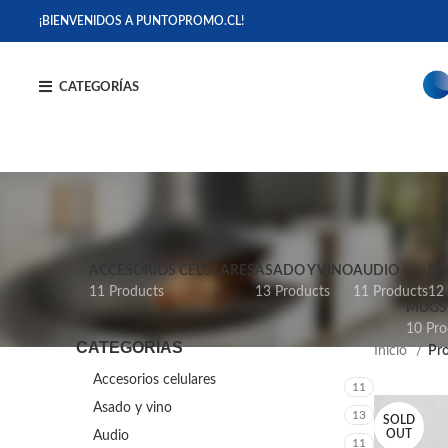
¡BIENVENIDOS A PUNTOPROMO.CL!
CATEGORÍAS
ACCESORIOS CELULARES
ASADO Y VINO
AUDIO
BO
11 Products
13 Products
11 Products
12
MUGS 
10 Pro
CATEGORÍAS
Inicio
Pro
Accesorios celulares
11
Asado y vino
13
SOLD
OUT
Audio
11