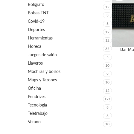
Bolígrafo
12
Bolsas TNT
3
Covid-19
8
Deportes
12
Herramientas
12
Horeca
Bar Ma
35
LEER MÁS
Juegos de salón
5
Llaveros
10
Mochilas y bolsos
9
Mugs y Tazones
10
Oficina
12
Pendrives
121
Tecnología
8
Teletrabajo
3
Verano
10