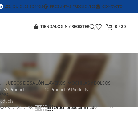
QUIENES SOMOS
PREGUNTAS FRECUENTES
CONTACTO
TIENDA
LOGIN / REGISTER
0
/
$
0
A
JUEGOS DE SALÓN
LLAVEROS
MOCHILAS Y BOLSOS
cts
5 Products
10 Products
9 Products
ANO
roducts
ow
9
24
36