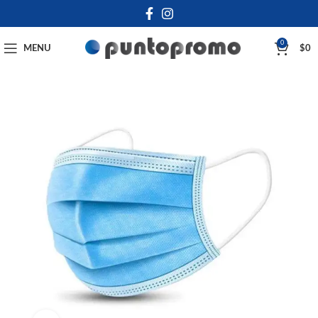
0
MENU
$
0