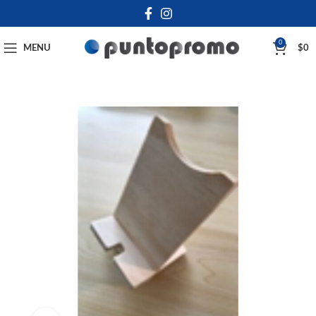
0
MENU
$
0