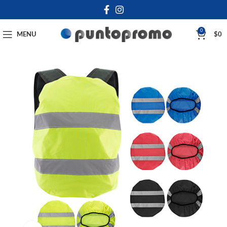
0
MENU
$
0